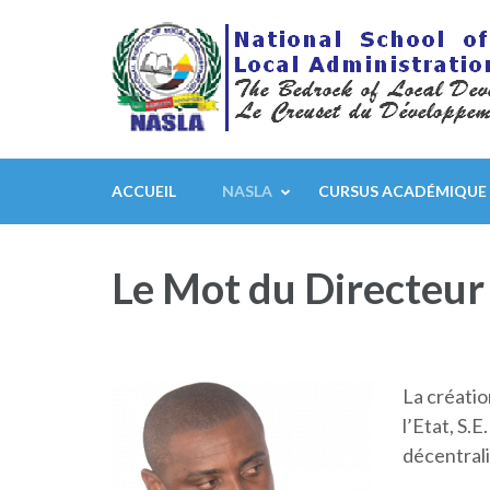
Aller
au
contenu
(Pressez
Entrée)
ACCUEIL
NASLA
CURSUS ACADÉMIQUE
Le Mot du Directeur
La créatio
l’Etat, S.
décentral