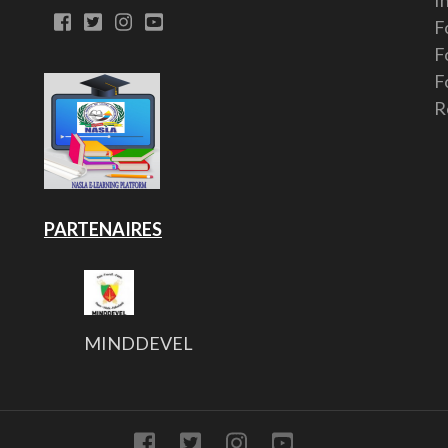
I
F
F
F
R
PARTENAIRES
MINDDEVEL