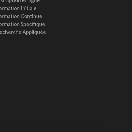
nscription en ligne
ormation Initiale
ormation Continue
ormation Spécifique
echerche Appliquée