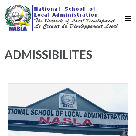
Nasla Cameroon
Le creuset de la décentralisation
ADMISSIBILITES